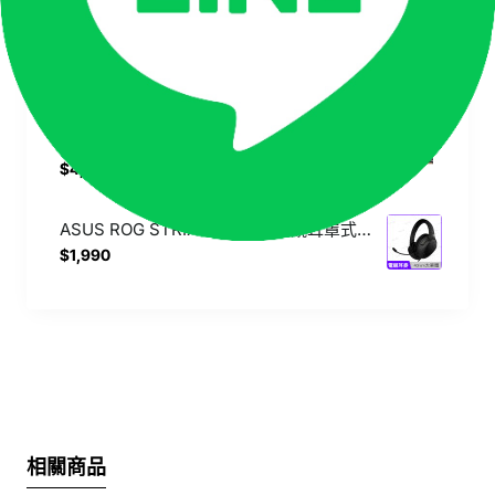
ASUSx聯強 原廠筆電側背包 16吋或以下適用【可手提/行李拉桿帶/保護袋/內袋/筆電包】
$590
Apacer 宇瞻 DDR4 3200 16GB 筆記型記憶體【代安裝私訊洽詢/SO-DIMM/Buy3c奇展】
$4,990
$5,890
ASUS ROG STRIX GO Core 電競耳罩式耳機【3.5mm/有線/耳機麥克風/多平台相容性】
$1,990
相關商品