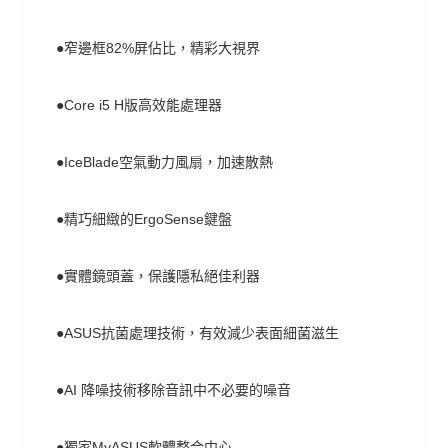
●窄邊框82%屏佔比，精彩大視界
●Core i5 H版高效能處理器
●IceBlade空氣動力風扇，加速散熱
●精巧細緻的ErgoSense鍵盤
●實體鏡頭蓋，保護隱私絕佳利器
●ASUS抗菌處理技術，有效減少表面細菌滋生
●AI 降噪技術移除音訊中不必要的噪音
●獨家MyASUS軟體整合中心