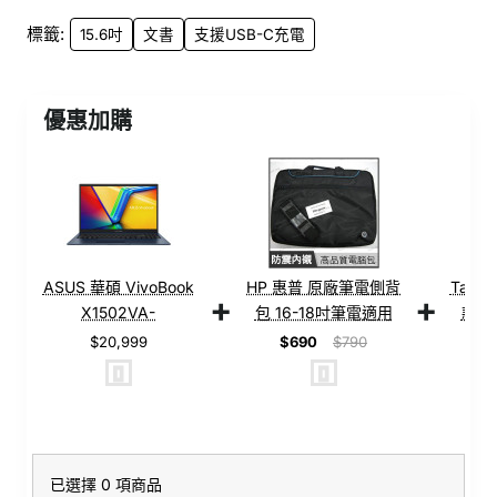
標籤:
15.6吋
文書
支援USB-C充電
優惠加購
ASUS 華碩 VivoBook
HP 惠普 原廠筆電側背
Targu
+
+
X1502VA-
包 16-18吋筆電適用
款 G
0181B13420H 午夜藍
【側背包/筆電
1
$20,999
$690
$790
$
【i5-13420H/8G
包/Buy3c奇展】
RAM/512G SSD】15.6
吋 輕巧文書筆電
已選擇 0 項商品