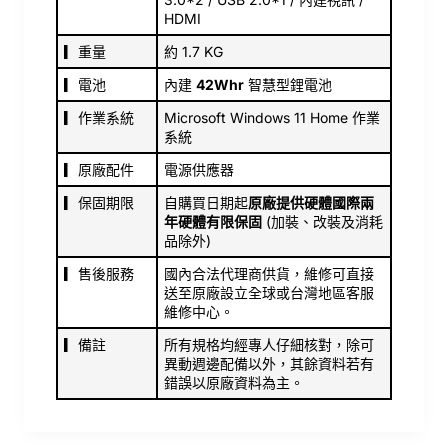
HDMI
▎重量
約 1.7 KG
▎電池
內建
42Whr
智慧型鋰電池
▎作業系統
Microsoft Windows 11 Home 作業
系統
▎原廠配件
電源供應器
▎保固期限
自購買日期起
原廠提供硬體國際兩
年硬體有限保固
(加裝、改裝及消耗
品除外)
▎售後服務
國內合法代理商供貨，維修可直接
送至原廠設立全球或台灣地區客服
維修中心。
▎備註
所有規格均經專人仔細核對，除可
異動週邊配備以外，其餘資料若有
錯誤以原廠資料為主。