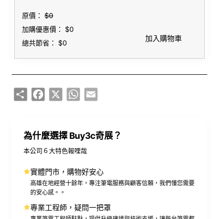
原價：
$0
加購優惠價：
$0
加入購物車
總共節省：
$0
Share
Facebook
X
WhatsApp
Email
為什麼選擇 Buy3c奇展？
本公司６大特色報哩哉
實體門市，購物好安心
高雄在地經營十餘年，專注筆電服務與顧客信賴，我們懂您需要
的安心感。。
專業工程師，疑問一把罩
專業筆電工程師駐點，提供升級建議與技術支援，讓每台筆電都