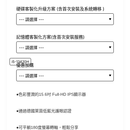
硬碟客製化升級方案 (含首次安裝及系統轉移 )
記憶體客製化方案(含首次安裝服務)
i5-13420H
優惠加購
●色彩豐潤的15.6吋 Full-HD IPS顯示器
●通過德國萊茵低藍光護眼認證
●可平躺180度螢幕轉軸，輕鬆分享