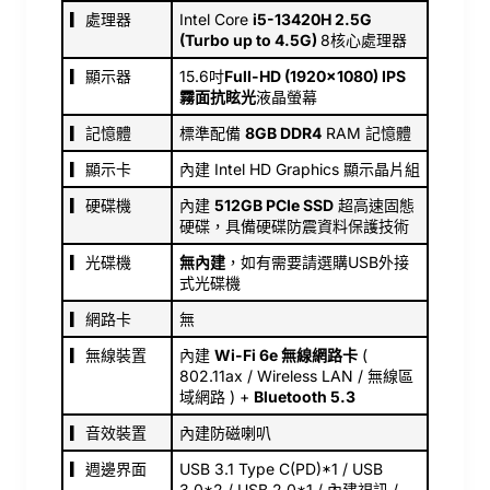
▎處理器
Intel Core
i5-13420H 2.5G
(Turbo up to 4.5G)
8核心處理器
▎顯示器
15.6吋
Full-HD (1920x1080) IPS
霧面抗眩光
液晶螢幕
▎記憶體
標準配備
8GB DDR4
RAM 記憶體
▎顯示卡
內建 Intel HD Graphics 顯示晶片組
▎硬碟機
內建
512GB PCIe SSD
超高速固態
硬碟，具備硬碟防震資料保護技術
▎光碟機
無內建
，如有需要請選購USB外接
式光碟機
▎網路卡
無
▎無線裝置
內建
Wi-Fi 6e 無線網路卡
(
802.11ax / Wireless LAN / 無線區
域網路 ) +
Bluetooth 5.3
▎音效裝置
內建防磁喇叭
▎週邊界面
USB 3.1 Type C(PD)*1 / USB
3.0*2 / USB 2.0*1 / 內建視訊 /