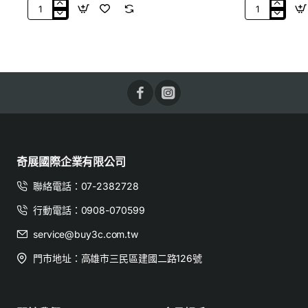
ASUS
ASUS
華
華
碩
碩
VivoBook
VivoBook
X1502VA-
M1502NAQ-
0191C13420H
0091C150H
密
密
i5-13420H
誘
誘
金
金
【i5-
【Ryzen
13420H/8G
5
RAM/512G
150/8G
奇展國際企業有限公司
SSD】
DDR5
15.6
RAM/512G
聯絡電話：07-2382728
吋
SSD】
輕
15.6
行動電話：0908-070599
巧
吋
service@buy3c.com.tw
文
輕
書
巧
門市地址：高雄市三民區建國二路126號
筆
文
電
書
筆
電