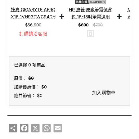
技嘉 GIGABYTE AERO
HP 惠普 原廠筆電側背
MSI
+
+
X16 1VH93TWC94DH
包 16-18吋筆電適用
背包
幻月白【Ryzen Al 7
【側背包/筆電
帶/大容
$56,900
$690
$790
$2,
350/16G/RTX 5060
包/Buy3c奇展】
筆電包
訂購請洽客服
8G/1TB
SSD/QHD+/165Hz/Win11】
16吋 輕薄AI電競筆電
已選擇 0 項商品
原價：
$0
加購優惠價：
$0
加入購物車
總共節省：
$0
Share
Facebook
X
WhatsApp
Email