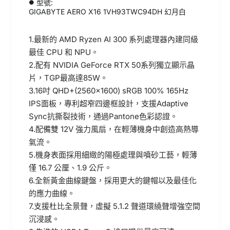
型號:
GIGABYTE AERO X16 1VH93TWC94DH 幻月白
1.最新的 AMD Ryzen AI 300 系列處理器內建同級
最佳 CPU 和 NPU。
2.配有 NVIDIA GeForce RTX 50系列獨立顯示晶
片，TGP最高達85W。
3.16吋 QHD+(2560x1600) sRGB 100% 165Hz
IPS面板，專利超窄四邊框設計，支援Adaptive
Sync抗撕裂技術，通過Pantone色彩認證。
4.配備雙 12V 強力風扇，在輕薄機身中創造高熱導
氣流。
5.機身表面採用細緻的陽極處理與噴砂工藝，輕薄
僅 16.7 公厘、1.9 公斤。
6.全新黃金曲線鍵盤，採用更大的鍵帽以及最佳化
的應力曲線。
7.支援杜比全景聲，虛擬 5.1.2 聲道環繞聲增強空間
沉浸感。