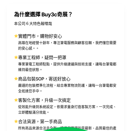
為什麼選擇 Buy3c奇展？
本公司６大特色報哩哉
實體門市，購物好安心
高雄在地經營十餘年，專注筆電服務與顧客信賴，我們懂您需要
的安心感。。
專業工程師，疑問一把罩
專業筆電工程師駐點，提供升級建議與技術支援，讓每台筆電都
維持最佳狀態。
商品包裝SOP，寄送好放心
嚴謹的包裝標準化流程，結合專業物流防護，讓每一台筆電都安
全抵達您手中。
客製化方案，升級一次搞定
從效能升級到系統設定，依需求量身打造客製方案，一次完成、
立即體驗滿分效能。
合法貨源，第一手商品
所有商品來源合法且全新，確保您獲得的是最新、品質最佳的產