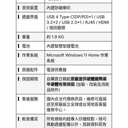
▎音效裝置
內建防磁喇叭
▎週邊界面
USB 4 Type-C(DP/PD)*1 / USB
3.2*2 / USB 2.0*1 / RJ45 / HDMI
/ 視訊鏡頭
▎重量
約 1.9 KG
▎電池
內建智慧型鋰電池
▎作業系統
Microsoft Windows 11 Home 作業
系統
▎原廠配件
電源供應器
▎保固期限
自購買日期起
原廠提供硬體國際兩
年硬體有限保固
(加裝、改裝及消耗
品除外)
▎售後服務
國內合法代理商供貨，維修可直接
送至原廠設立全球或台灣地區客服
維修中心。
▎較長備貨
所有規格均經專人仔細核對，除可
異動週邊配備以外，其餘資料若有