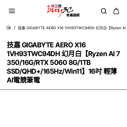
技嘉 GIGABYTE AERO X16 1VH93TWC94DH 幻月白【Ryzen Al 7
home
技嘉 GIGABYTE AERO X16
1VH93TWC94DH 幻月白【Ryzen Al 7
350/16G/RTX 5060 8G/1TB
SSD/QHD+/165Hz/Win11】16吋 輕薄
AI電競筆電