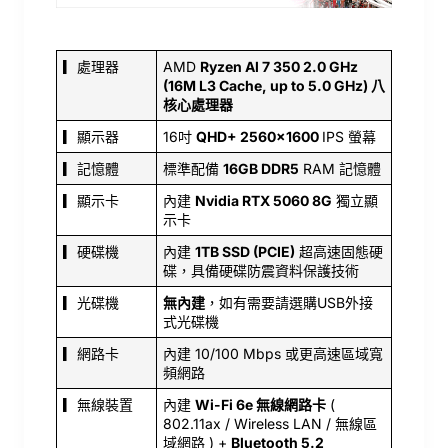
▎處理器
AMD
Ryzen Al 7 350 2.0 GHz
(16M L3 Cache, up to 5.0 GHz) 八
核心處理器
▎顯示器
16吋
QHD+ 2560x1600
IPS 螢幕
▎記憶體
標準配備
16GB DDR5
RAM 記憶體
▎顯示卡
內建
Nvidia RTX 5060 8G
獨立顯
示卡
▎硬碟機
內建
1TB SSD (PCIE)
超高速固態硬
碟，具備硬碟防震資料保護技術
▎光碟機
無內建
，如有需要請選購USB外接
式光碟機
▎網路卡
內建 10/100 Mbps 或更高速區域寬
頻網路
▎無線裝置
內建
Wi-Fi 6e 無線網路卡
(
802.11ax / Wireless LAN / 無線區
域網路 ) +
Bluetooth 5.2