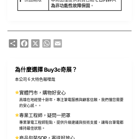
為非功能性故障保固
。
Share
Facebook
X
WhatsApp
Email
為什麼選擇 Buy3c奇展？
本公司６大特色報哩哉
實體門市，購物好安心
高雄在地經營十餘年，專注筆電服務與顧客信賴，我們懂您需要
的安心感。。
專業工程師，疑問一把罩
專業筆電工程師駐點，提供升級建議與技術支援，讓每台筆電都
維持最佳狀態。
商品包裝SOP，寄送好放心