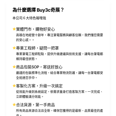
為什麼選擇 Buy3c奇展？
本公司６大特色報哩哉
實體門市，購物好安心
高雄在地經營十餘年，專注筆電服務與顧客信賴，我們懂您需要
的安心感。。
專業工程師，疑問一把罩
專業筆電工程師駐點，提供升級建議與技術支援，讓每台筆電都
維持最佳狀態。
商品包裝SOP，寄送好放心
嚴謹的包裝標準化流程，結合專業物流防護，讓每一台筆電都安
全抵達您手中。
客製化方案，升級一次搞定
從效能升級到系統設定，依需求量身打造客製方案，一次完成、
立即體驗滿分效能。
合法貨源，第一手商品
所有商品來源合法且全新，確保您獲得的是最新、品質最佳的產
品。