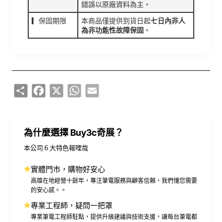
錯誤以原廠資料為主。
▎保固期限
本商品僅提供到貨日起
七日內非人
為非功能性故障保固
。
Share
Facebook
X
WhatsApp
Email
為什麼選擇 Buy3c奇展？
本公司６大特色報哩哉
實體門市，購物好安心
高雄在地經營十餘年，專注筆電服務與顧客信賴，我們懂您需要
的安心感。。
專業工程師，疑問一把罩
專業筆電工程師駐點，提供升級建議與技術支援，讓每台筆電都