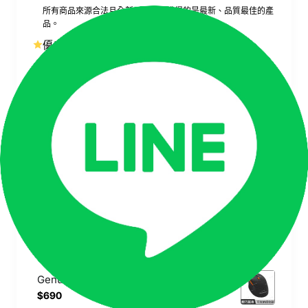
所有商品來源合法且全新，確保您獲得的是最新、品質最佳的產
品。
優良客服，線上購買如親臨門市
專業客服團隊即時支援，讓線上購買也能享有門市級的貼心服
務。
相似商品
acer 無線行動滑鼠 M-R0028 羅技代工 M215樣式 無線滑鼠 白
$690
ASUS 華碩原廠 WT300 無線滑鼠
$690
Genuine捷元 G350M 無線靜音滑鼠
$690