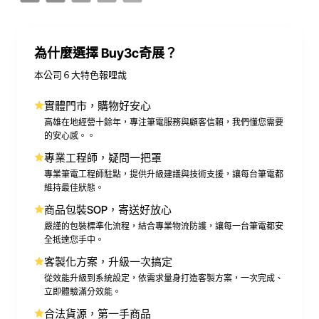
為什麼選擇 Buy3c奇展？
本公司６大特色報哩哉
實體門市，購物好安心
高雄在地經營十餘年，專注筆電服務與顧客信賴，我們懂您需要
的安心感。。
專業工程師，疑問一把罩
專業筆電工程師駐點，提供升級建議與技術支援，讓每台筆電都
維持最佳狀態。
商品包裝SOP，寄送好放心
嚴謹的包裝標準化流程，結合專業物流防護，讓每一台筆電都安
全抵達您手中。
客製化方案，升級一次搞定
從效能升級到系統設定，依需求量身打造客製方案，一次完成、
立即體驗滿分效能。
合法貨源，第一手商品