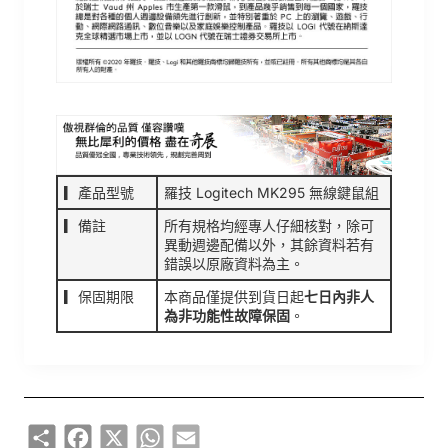
▎產品型號
羅技 Logitech MK295 無線鍵鼠組
▎備註
所有規格均經專人仔細核對，除可
異動週邊配備以外，其餘資料若有
錯誤以原廠資料為主。
▎保固期限
本商品僅提供到貨日起
七日內非人
為非功能性故障保固
。
Share
Facebook
X
WhatsApp
Email