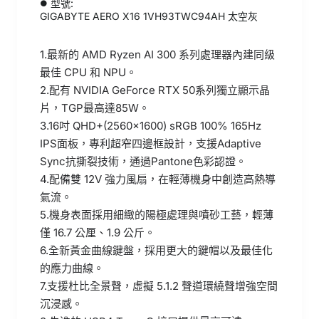
型號:
GIGABYTE AERO X16 1VH93TWC94AH 太空灰
1.最新的 AMD Ryzen AI 300 系列處理器內建同級
最佳 CPU 和 NPU。
2.配有 NVIDIA GeForce RTX 50系列獨立顯示晶
片，TGP最高達85W。
3.16吋 QHD+(2560x1600) sRGB 100% 165Hz
IPS面板，專利超窄四邊框設計，支援Adaptive
Sync抗撕裂技術，通過Pantone色彩認證。
4.配備雙 12V 強力風扇，在輕薄機身中創造高熱導
氣流。
5.機身表面採用細緻的陽極處理與噴砂工藝，輕薄
僅 16.7 公厘、1.9 公斤。
6.全新黃金曲線鍵盤，採用更大的鍵帽以及最佳化
的應力曲線。
7.支援杜比全景聲，虛擬 5.1.2 聲道環繞聲增強空間
沉浸感。