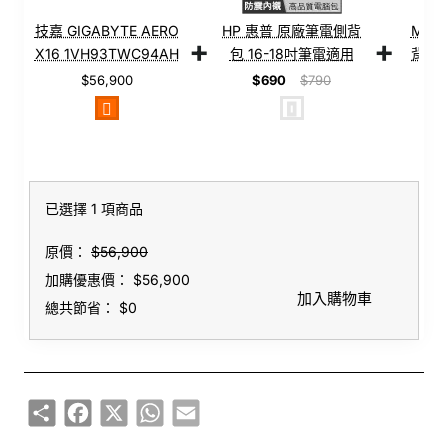
技嘉 GIGABYTE AERO
HP 惠普 原廠筆電側背
MSI
+
+
X16 1VH93TWC94AH
包 16-18吋筆電適用
背包
太空灰【Ryzen Al 7
【側背包/筆電
帶/大容
$56,900
$690
$790
$2,
350/16G/RTX 5060
包/Buy3c奇展】
筆電包
8G/1TB
SSD/QHD+/165Hz/Win11】
16吋 輕薄AI電競筆電
已選擇 1 項商品
原價：
$56,900
加購優惠價：
$56,900
加入購物車
總共節省：
$0
Share
Facebook
X
WhatsApp
Email