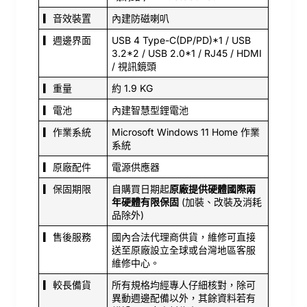
▎音效裝置
內建防磁喇叭
▎週邊界面
USB 4 Type-C(DP/PD)*1 / USB
3.2*2 / USB 2.0*1 / RJ45 / HDMI
/ 視訊鏡頭
▎重量
約 1.9 KG
▎電池
內建智慧型鋰電池
▎作業系統
Microsoft Windows 11 Home 作業
系統
▎原廠配件
電源供應器
▎保固期限
自購買日期起
原廠提供硬體國際兩
年硬體有限保固
(加裝、改裝及消耗
品除外)
▎售後服務
國內合法代理商供貨，維修可直接
送至原廠設立全球或台灣地區客服
維修中心。
▎較長備貨
所有規格均經專人仔細核對，除可
異動週邊配備以外，其餘資料若有