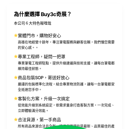
為什麼選擇 Buy3c奇展？
本公司６大特色報哩哉
實體門市，購物好安心
高雄在地經營十餘年，專注筆電服務與顧客信賴，我們懂您需要
的安心感。。
專業工程師，疑問一把罩
專業筆電工程師駐點，提供升級建議與技術支援，讓每台筆電都
維持最佳狀態。
商品包裝SOP，寄送好放心
嚴謹的包裝標準化流程，結合專業物流防護，讓每一台筆電都安
全抵達您手中。
客製化方案，升級一次搞定
從效能升級到系統設定，依需求量身打造客製方案，一次完成、
立即體驗滿分效能。
合法貨源，第一手商品
所有商品來源合法且全新，確保您獲得的是最新、品質最佳的產