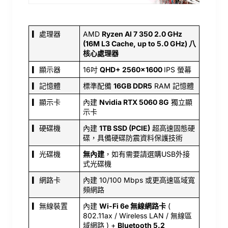
▎處理器
AMD
Ryzen Al 7 350 2.0 GHz
(16M L3 Cache, up to 5.0 GHz) 八
核心處理器
▎顯示器
16吋
QHD+ 2560x1600
IPS 螢幕
▎記憶體
標準配備
16GB DDR5
RAM 記憶體
▎顯示卡
內建
Nvidia RTX 5060 8G
獨立顯
示卡
▎硬碟機
內建
1TB SSD (PCIE)
超高速固態硬
碟，具備硬碟防震資料保護技術
▎光碟機
無內建
，如有需要請選購USB外接
式光碟機
▎網路卡
內建 10/100 Mbps 或更高速區域寬
頻網路
▎無線裝置
內建
Wi-Fi 6e 無線網路卡
(
802.11ax / Wireless LAN / 無線區
域網路 ) +
Bluetooth 5.2